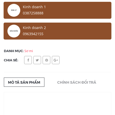
Kinh doanh 1
0387258888
Kinh doanh 2
0963942155
DANH MỤC:
Sơ mi
CHIA SẺ:
MÔ TẢ SẢN PHẨM
CHÍNH SÁCH ĐỔI TRẢ