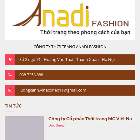
CÔNG TY THỜI TRANG ANADI FASHION
Số 2 ngõ 71 - Hoàng Văn Thái - Thanh Xuân - Hà Nội
038.7258.888
luongcanh.vinaconex11@gmail.com
TIN TỨC
Công ty Cổ phần Thời trang MC Việt Nam (MC Fashion) tổ chức Gala mừng sinh nhật lần thứ 9
Đọc thêm