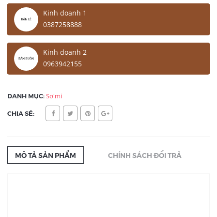
Kinh doanh 1
0387258888
Kinh doanh 2
0963942155
DANH MỤC:
Sơ mi
CHIA SẺ:
MÔ TẢ SẢN PHẨM
CHÍNH SÁCH ĐỔI TRẢ