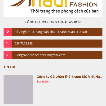
CÔNG TY THỜI TRANG ANADI FASHION
Số 2 ngõ 71 - Hoàng Văn Thái - Thanh Xuân - Hà Nội
038.7258.888
luongcanh.vinaconex11@gmail.com
TIN TỨC
Công ty Cổ phần Thời trang MC Việt Nam (MC Fashion) tổ chức Gala mừng sinh nhật lần thứ 9
Đọc thêm