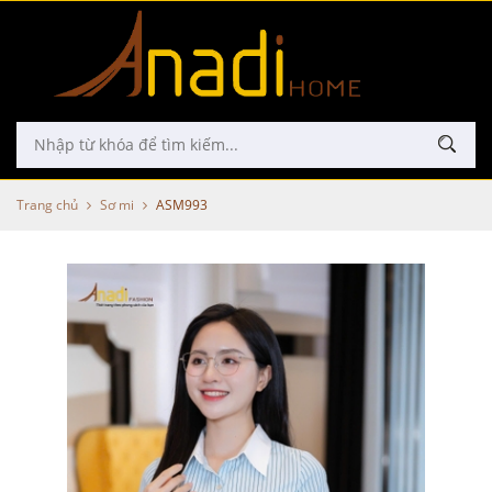
Trang chủ
Sơ mi
ASM993