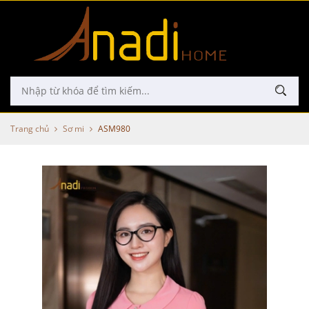
Trang chủ
Sơ mi
ASM980