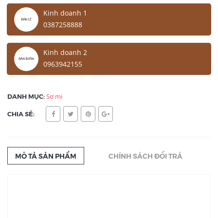
Kinh doanh 1
0387258888
Kinh doanh 2
0963942155
DANH MỤC:
Sơ mi
CHIA SẺ:
MÔ TẢ SẢN PHẨM
CHÍNH SÁCH ĐỔI TRẢ