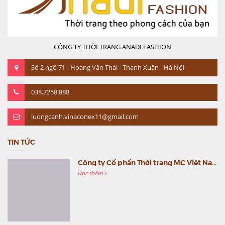
CÔNG TY THỜI TRANG ANADI FASHION
Số 2 ngõ 71 - Hoàng Văn Thái - Thanh Xuân - Hà Nội
038.7258.888
luongcanh.vinaconex11@gmail.com
TIN TỨC
Công ty Cổ phần Thời trang MC Việt Nam (MC Fashion) tổ chức Gala mừng sinh nhật lần thứ 9
Đọc thêm