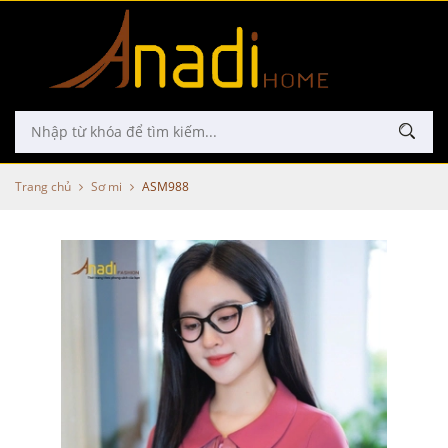
Trang chủ
Sơ mi
ASM988