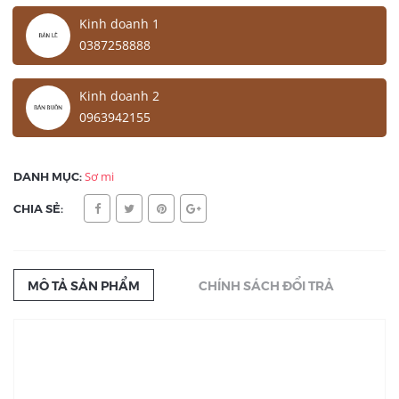
Kinh doanh 1
0387258888
Kinh doanh 2
0963942155
DANH MỤC:
Sơ mi
CHIA SẺ:
MÔ TẢ SẢN PHẨM
CHÍNH SÁCH ĐỔI TRẢ