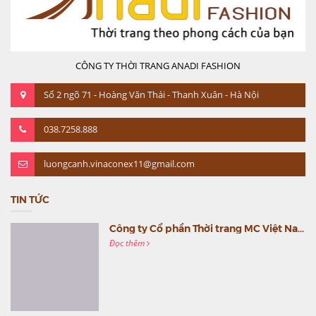
CÔNG TY THỜI TRANG ANADI FASHION
Số 2 ngõ 71 - Hoàng Văn Thái - Thanh Xuân - Hà Nội
038.7258.888
luongcanh.vinaconex11@gmail.com
TIN TỨC
Công ty Cổ phần Thời trang MC Việt Nam (MC Fashion) tổ chức Gala mừng sinh nhật lần thứ 9
Đọc thêm