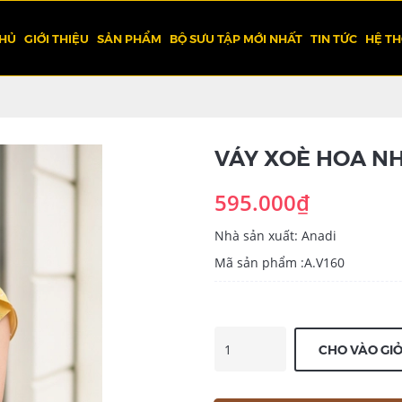
CHỦ
GIỚI THIỆU
SẢN PHẨM
BỘ SƯU TẬP MỚI NHẤT
TIN TỨC
HỆ T
VÁY XOÈ HOA NHÍ
595.000₫
Nhà sản xuất: Anadi
Mã sản phẩm :A.V160
CHO VÀO GI