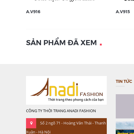
A.V916
A.V915
SẢN PHẨM ĐÃ XEM
TIN TỨC
CÔNG TY THỜI TRANG ANADI FASHION
Số 2 ngõ 71 - Hoàng Văn Thái - Thanh
Xuân - Hà Nội