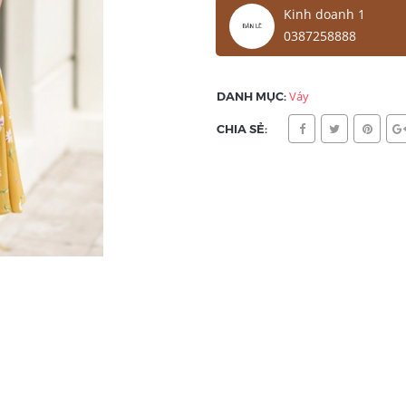
Kinh doanh 1
0387258888
DANH MỤC:
Váy
CHIA SẺ: