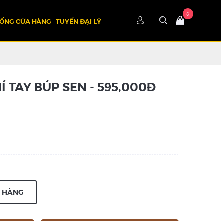
HỐNG CỬA HÀNG
TUYỂN ĐẠI LÝ
 TAY BÚP SEN - 595,000Đ
Ỏ HÀNG