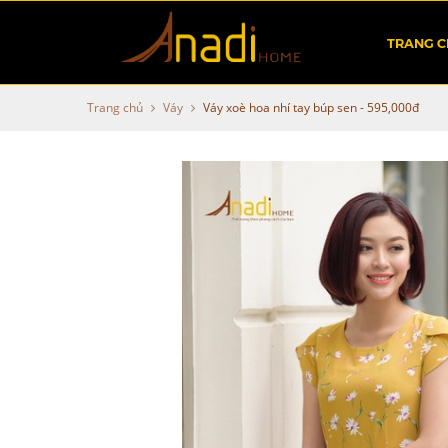
TRANG 
Trang chủ
Váy
Váy xoè hoa nhí tay búp sen - 595,000đ