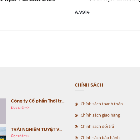
A.V914
CHÍNH SÁCH
Công ty Cổ phần Thời trang MC Việt Nam (MC Fashion) tổ chức Gala mừng sinh nhật lần thứ 9
Chính sách thanh toán
Đọc thêm
Chính sách giao hàng
Chính sách đổi trả
TRẢI NGHIỆM TUYỆT VỜI CÙNG MC VIỆT NAM
Đọc thêm
Chính sách bảo hành