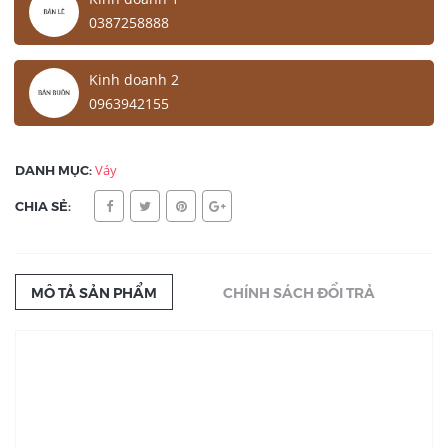
0387258888
Kinh doanh 2
0963942155
DANH MỤC:
Váy
CHIA SẺ:
MÔ TẢ SẢN PHẨM
CHÍNH SÁCH ĐỔI TRẢ