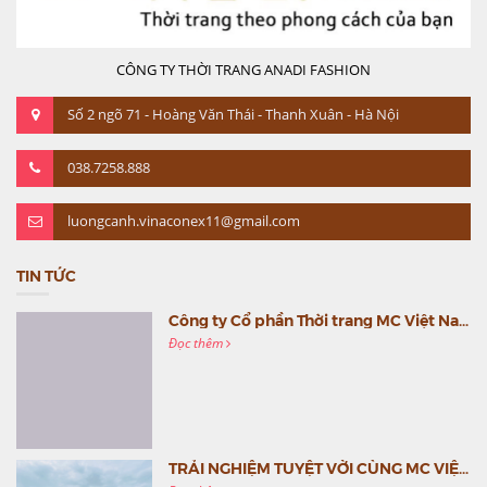
CÔNG TY THỜI TRANG ANADI FASHION
Số 2 ngõ 71 - Hoàng Văn Thái - Thanh Xuân - Hà Nội
038.7258.888
luongcanh.vinaconex11@gmail.com
TIN TỨC
Công ty Cổ phần Thời trang MC Việt Nam (MC Fashion) tổ chức Gala mừng sinh nhật lần thứ 9
Đọc thêm
TRẢI NGHIỆM TUYỆT VỜI CÙNG MC VIỆT NAM