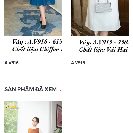
A.V916
A.V915
SẢN PHẨM ĐÃ XEM