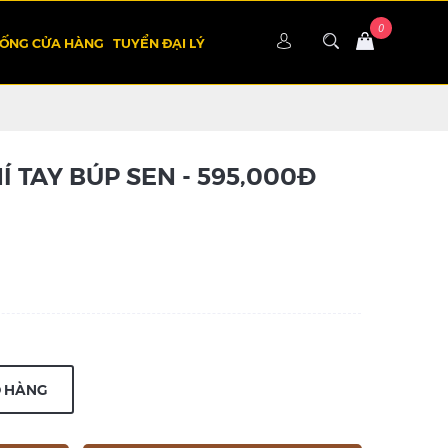
HỐNG CỬA HÀNG
TUYỂN ĐẠI LÝ
 TAY BÚP SEN - 595,000Đ
Ỏ HÀNG