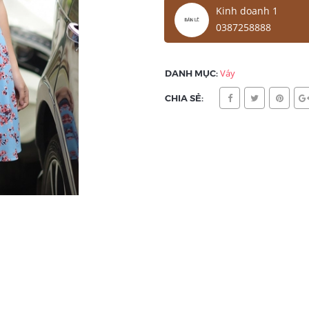
Kinh doanh 1
0387258888
DANH MỤC:
Váy
CHIA SẺ: