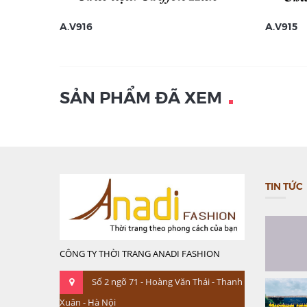
A.V916
A.V915
SẢN PHẨM ĐÃ XEM
TIN TỨC
CÔNG TY THỜI TRANG ANADI FASHION
Số 2 ngõ 71 - Hoàng Văn Thái - Thanh
Xuân - Hà Nội