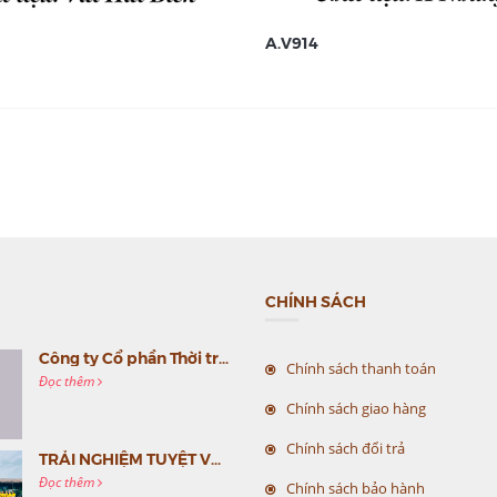
A.V914
CHÍNH SÁCH
Công ty Cổ phần Thời trang MC Việt Nam (MC Fashion) tổ chức Gala mừng sinh nhật lần thứ 9
Chính sách thanh toán
Đọc thêm
Chính sách giao hàng
Chính sách đổi trả
TRẢI NGHIỆM TUYỆT VỜI CÙNG MC VIỆT NAM
Đọc thêm
Chính sách bảo hành