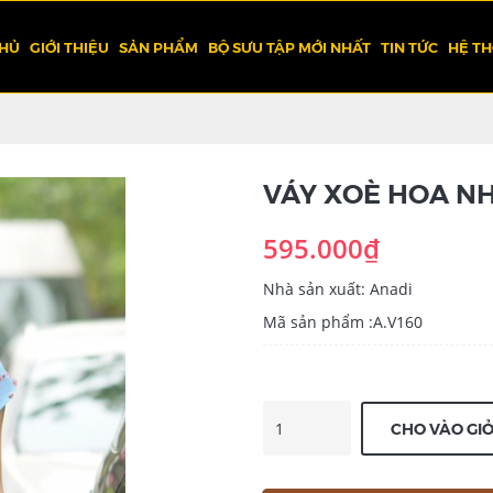
CHỦ
GIỚI THIỆU
SẢN PHẨM
BỘ SƯU TẬP MỚI NHẤT
TIN TỨC
HỆ T
VÁY XOÈ HOA NHÍ
595.000₫
Nhà sản xuất: Anadi
Mã sản phẩm :A.V160
CHO VÀO GI