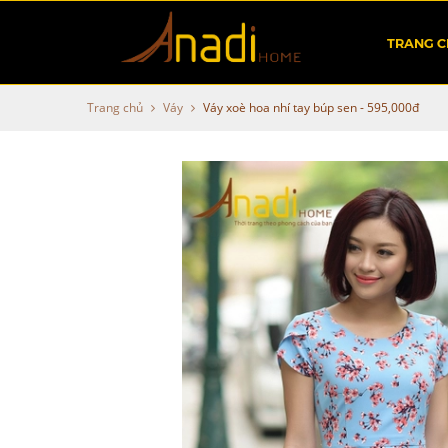
TRANG 
Trang chủ
Váy
Váy xoè hoa nhí tay búp sen - 595,000đ