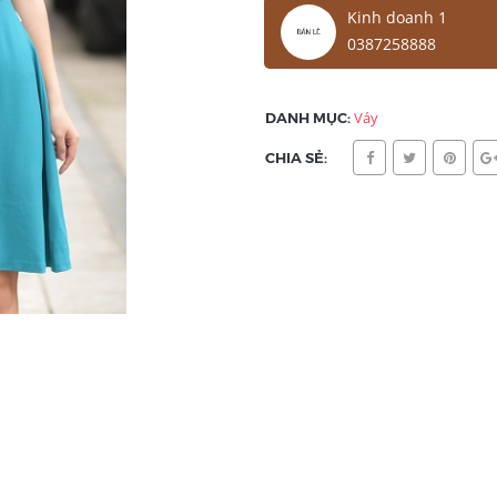
Kinh doanh 1
0387258888
DANH MỤC:
Váy
CHIA SẺ: