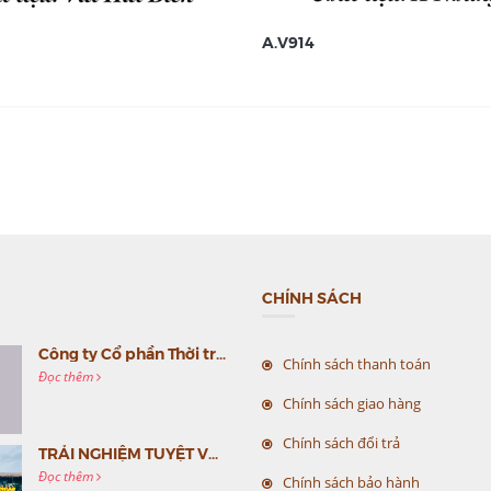
A.V914
CHÍNH SÁCH
Công ty Cổ phần Thời trang MC Việt Nam (MC Fashion) tổ chức Gala mừng sinh nhật lần thứ 9
Chính sách thanh toán
Đọc thêm
Chính sách giao hàng
Chính sách đổi trả
TRẢI NGHIỆM TUYỆT VỜI CÙNG MC VIỆT NAM
Đọc thêm
Chính sách bảo hành