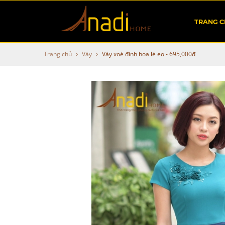
TRANG 
Trang chủ
Váy
Váy xoè đính hoa lé eo - 695,000đ