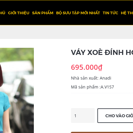
CHỦ
GIỚI THIỆU
SẢN PHẨM
BỘ SƯU TẬP MỚI NHẤT
TIN TỨC
HỆ T
VÁY XOÈ ĐÍNH HO
695.000₫
Nhà sản xuất: Anadi
Mã sản phẩm :A.V157
CHO VÀO GI