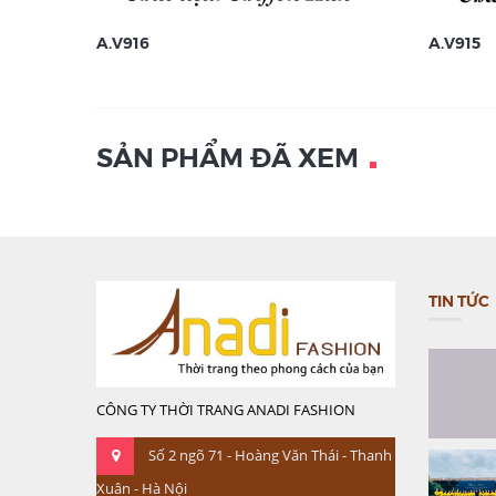
A.V916
A.V915
SẢN PHẨM ĐÃ XEM
TIN TỨC
CÔNG TY THỜI TRANG ANADI FASHION
Số 2 ngõ 71 - Hoàng Văn Thái - Thanh
Xuân - Hà Nội