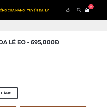
HỐNG CỬA HÀNG
TUYỂN ĐẠI LÝ
A LÉ EO - 695,000Đ
Ỏ HÀNG