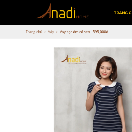
TRANG 
Trang chủ
Váy
Váy sọc ôm cổ sen - 595,000đ