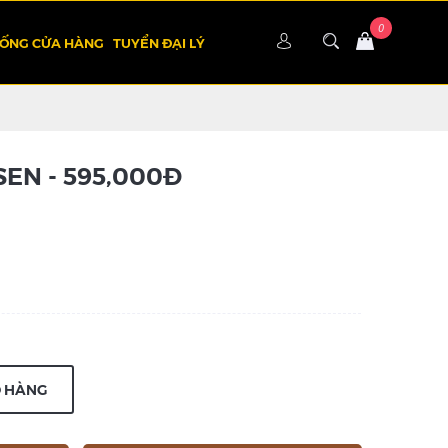
HỐNG CỬA HÀNG
TUYỂN ĐẠI LÝ
SEN - 595,000Đ
Ỏ HÀNG