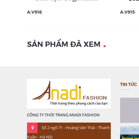
A.V916
A.V915
SẢN PHẨM ĐÃ XEM
TIN TỨC
CÔNG TY THỜI TRANG ANADI FASHION
Số 2 ngõ 71 - Hoàng Văn Thái - Thanh
Xuân - Hà Nội