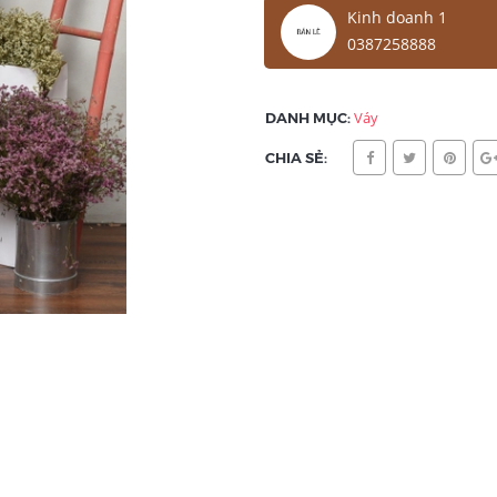
Kinh doanh 1
0387258888
DANH MỤC:
Váy
CHIA SẺ: