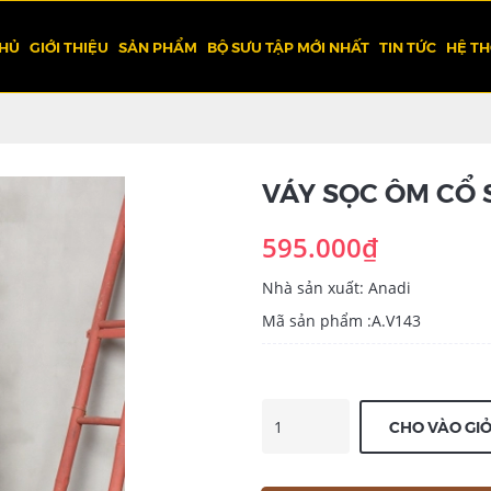
CHỦ
GIỚI THIỆU
SẢN PHẨM
BỘ SƯU TẬP MỚI NHẤT
TIN TỨC
HỆ T
VÁY SỌC ÔM CỔ 
595.000₫
Nhà sản xuất: Anadi
Mã sản phẩm :A.V143
CHO VÀO GI