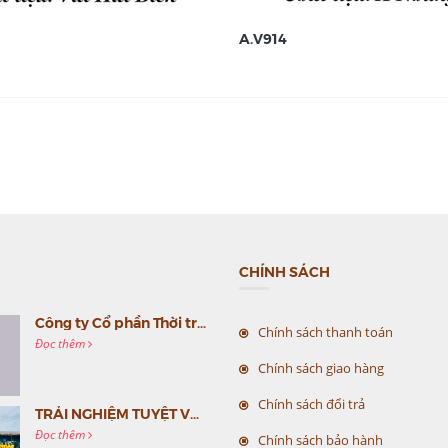
A.V914
CHÍNH SÁCH
Công ty Cổ phần Thời trang MC Việt Nam (MC Fashion) tổ chức Gala mừng sinh nhật lần thứ 9
Chính sách thanh toán
Đọc thêm
Chính sách giao hàng
Chính sách đổi trả
TRẢI NGHIỆM TUYỆT VỜI CÙNG MC VIỆT NAM
Đọc thêm
Chính sách bảo hành