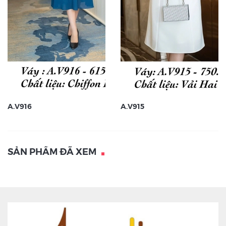
A.V916
A.V915
SẢN PHẨM ĐÃ XEM