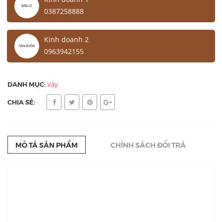
0387258888
Kinh doanh 2
0963942155
DANH MỤC:
Váy
CHIA SẺ:
MÔ TẢ SẢN PHẨM
CHÍNH SÁCH ĐỔI TRẢ