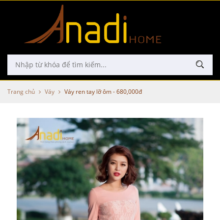
Trang chủ
Váy
Váy ren tay lỡ ôm - 680,000đ