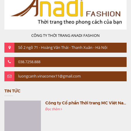
CÔNG TY THỜI TRANG ANADI FASHION
Số 2 ngõ 71 - Hoàng Văn Thái - Thanh Xuân - Hà Nội
038.7258.888
luongcanh.vinaconex11@gmail.com
TIN TỨC
Công ty Cổ phần Thời trang MC Việt Nam (MC Fashion) tổ chức Gala mừng sinh nhật lần thứ 9
Đọc thêm