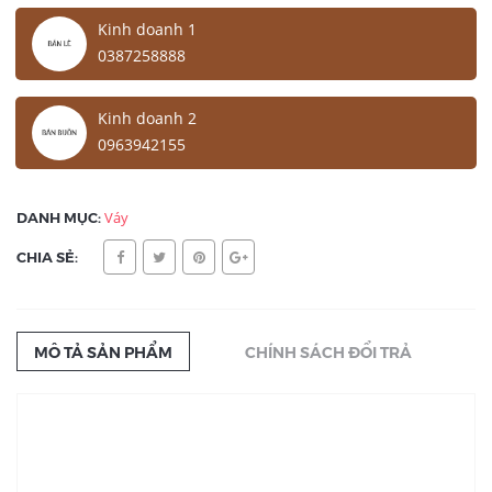
Kinh doanh 1
0387258888
Kinh doanh 2
0963942155
DANH MỤC:
Váy
CHIA SẺ:
MÔ TẢ SẢN PHẨM
CHÍNH SÁCH ĐỔI TRẢ