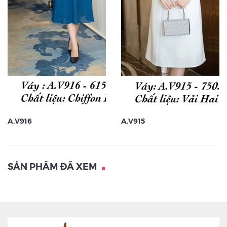
A.V916
A.V915
SẢN PHẨM ĐÃ XEM