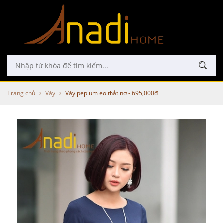
Trang chủ
Váy
Váy peplum eo thắt nơ - 695,000đ