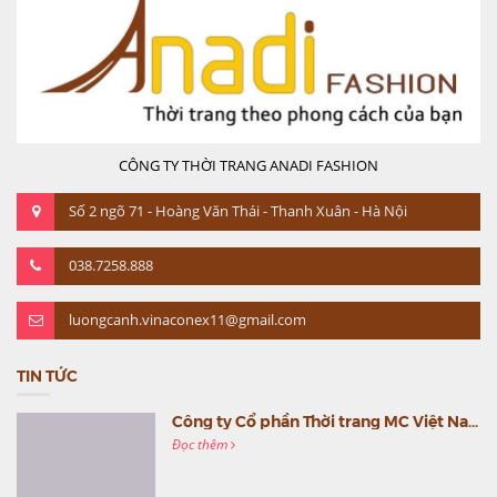
CÔNG TY THỜI TRANG ANADI FASHION
Số 2 ngõ 71 - Hoàng Văn Thái - Thanh Xuân - Hà Nội
038.7258.888
luongcanh.vinaconex11@gmail.com
TIN TỨC
Công ty Cổ phần Thời trang MC Việt Nam (MC Fashion) tổ chức Gala mừng sinh nhật lần thứ 9
Đọc thêm