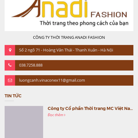
CÔNG TY THỜI TRANG ANADI FASHION
Số 2 ngõ 71 - Hoàng Văn Thái - Thanh Xuân - Hà Nội
038.7258.888
luongcanh.vinaconex11@gmail.com
TIN TỨC
Công ty Cổ phần Thời trang MC Việt Nam (MC Fashion) tổ chức Gala mừng sinh nhật lần thứ 9
Đọc thêm