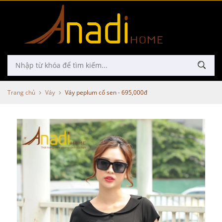
Trang chủ
Váy
Váy peplum cổ sen - 695,000đ