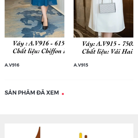
A.V916
A.V915
SẢN PHẨM ĐÃ XEM