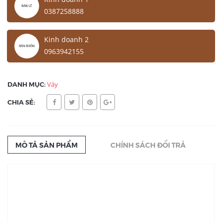
0387258888
Kinh doanh 2
0963942155
DANH MỤC:
Váy
CHIA SẺ:
MÔ TẢ SẢN PHẨM
CHÍNH SÁCH ĐỔI TRẢ