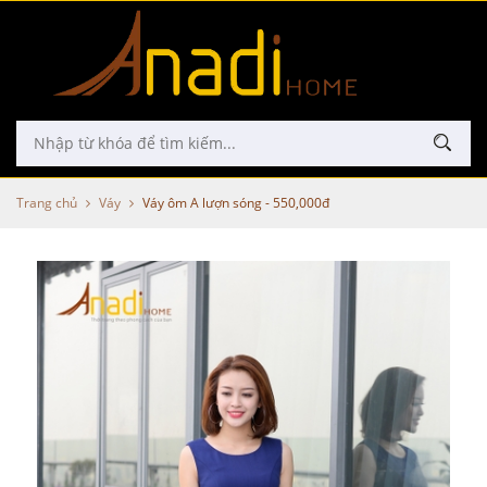
Trang chủ
Váy
Váy ôm A lượn sóng - 550,000đ