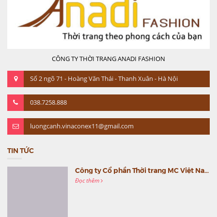
CÔNG TY THỜI TRANG ANADI FASHION
Số 2 ngõ 71 - Hoàng Văn Thái - Thanh Xuân - Hà Nội
038.7258.888
luongcanh.vinaconex11@gmail.com
TIN TỨC
Công ty Cổ phần Thời trang MC Việt Nam (MC Fashion) tổ chức Gala mừng sinh nhật lần thứ 9
Đọc thêm