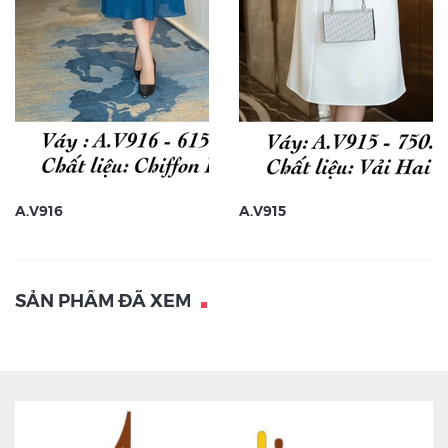
A.V916
A.V915
SẢN PHẨM ĐÃ XEM