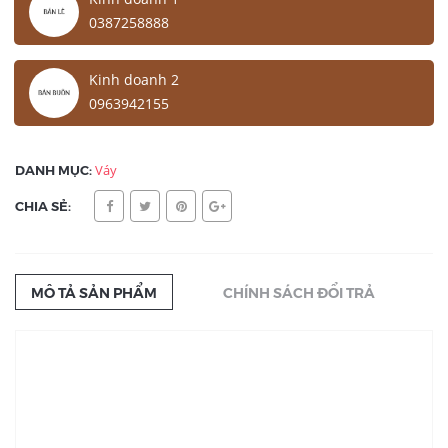
0387258888
Kinh doanh 2
0963942155
DANH MỤC:
Váy
CHIA SẺ:
MÔ TẢ SẢN PHẨM
CHÍNH SÁCH ĐỔI TRẢ