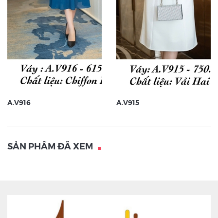
A.V916
A.V915
SẢN PHẨM ĐÃ XEM