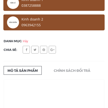
0387258888
Kinh doanh 2
0963942155
DANH MỤC:
Váy
CHIA SẺ:
MÔ TẢ SẢN PHẨM
CHÍNH SÁCH ĐỔI TRẢ