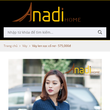
Trang chủ
Váy
Váy len sọc cổ nơ - 575,000đ