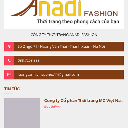
CÔNG TY THỜI TRANG ANADI FASHION
Số 2 ngõ 71 - Hoàng Văn Thái - Thanh Xuân - Hà Nội
038.7258.888
luongcanh.vinaconex11@gmail.com
TIN TỨC
Công ty Cổ phần Thời trang MC Việt Nam (MC Fashion) tổ chức Gala mừng sinh nhật lần thứ 9
Đọc thêm