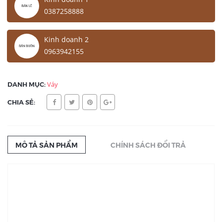
0387258888
Kinh doanh 2
0963942155
DANH MỤC:
Váy
CHIA SẺ:
MÔ TẢ SẢN PHẨM
CHÍNH SÁCH ĐỔI TRẢ