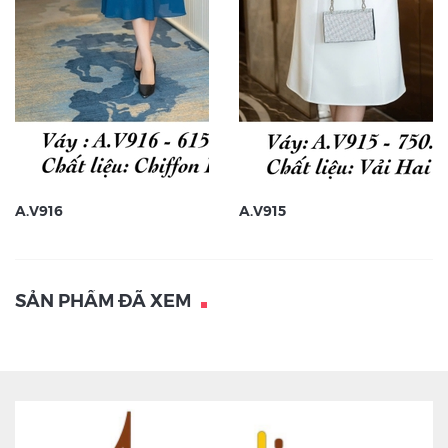
A.V916
A.V915
SẢN PHẨM ĐÃ XEM