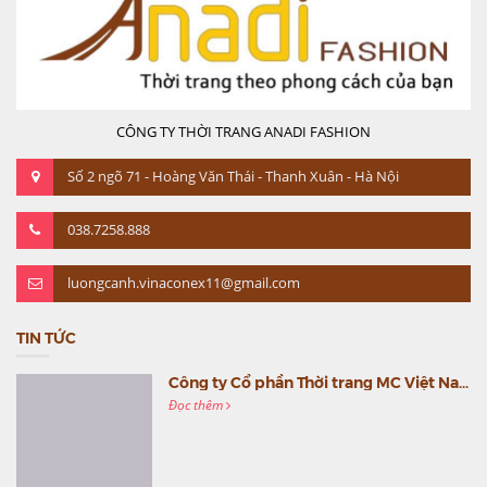
CÔNG TY THỜI TRANG ANADI FASHION
Số 2 ngõ 71 - Hoàng Văn Thái - Thanh Xuân - Hà Nội
038.7258.888
luongcanh.vinaconex11@gmail.com
TIN TỨC
Công ty Cổ phần Thời trang MC Việt Nam (MC Fashion) tổ chức Gala mừng sinh nhật lần thứ 9
Đọc thêm