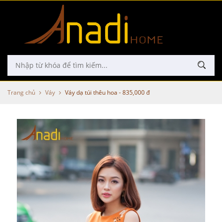
Trang chủ
Váy
Váy dạ túi thêu hoa - 835,000 đ