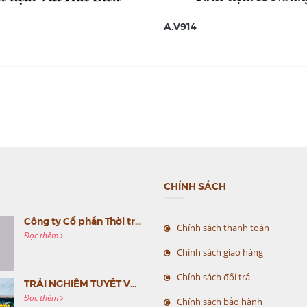
A.V914
CHÍNH SÁCH
Công ty Cổ phần Thời trang MC Việt Nam (MC Fashion) tổ chức Gala mừng sinh nhật lần thứ 9
Chính sách thanh toán
Đọc thêm
Chính sách giao hàng
Chính sách đổi trả
TRẢI NGHIỆM TUYỆT VỜI CÙNG MC VIỆT NAM
Đọc thêm
Chính sách bảo hành