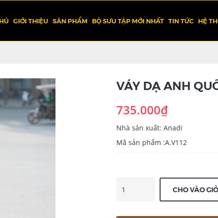
CHỦ
GIỚI THIỆU
SẢN PHẨM
BỘ SƯU TẬP MỚI NHẤT
TIN TỨC
HỆ T
VÁY DẠ ANH QUỐ
735.000₫
Nhà sản xuất: Anadi
Mã sản phẩm :A.V112
CHO VÀO GI