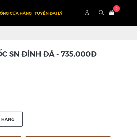
HỐNG CỬA HÀNG
TUYỂN ĐẠI LÝ
C SN ĐÍNH ĐÁ - 735,000Đ
Ỏ HÀNG