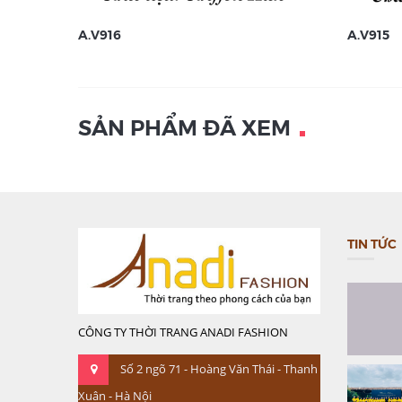
A.V916
A.V915
SẢN PHẨM ĐÃ XEM
TIN TỨC
CÔNG TY THỜI TRANG ANADI FASHION
Số 2 ngõ 71 - Hoàng Văn Thái - Thanh
Xuân - Hà Nội