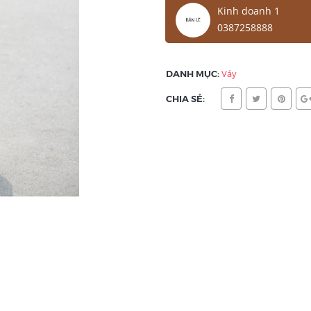
Kinh doanh 1
0387258888
DANH MỤC:
Váy
CHIA SẺ: