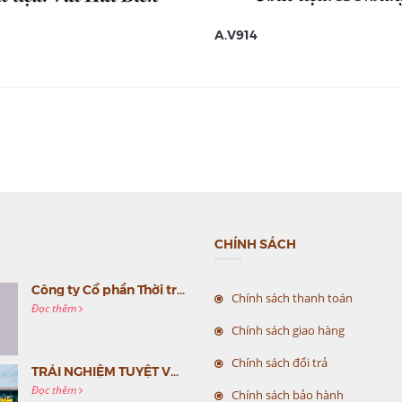
A.V914
CHÍNH SÁCH
Công ty Cổ phần Thời trang MC Việt Nam (MC Fashion) tổ chức Gala mừng sinh nhật lần thứ 9
Chính sách thanh toán
Đọc thêm
Chính sách giao hàng
Chính sách đổi trả
TRẢI NGHIỆM TUYỆT VỜI CÙNG MC VIỆT NAM
Đọc thêm
Chính sách bảo hành