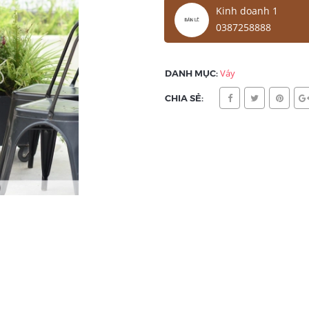
Kinh doanh 1
0387258888
DANH MỤC:
Váy
CHIA SẺ: