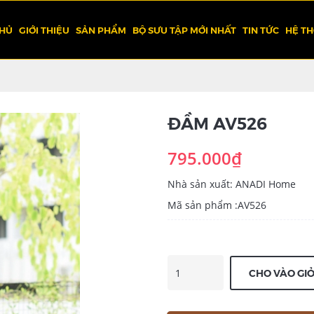
CHỦ
GIỚI THIỆU
SẢN PHẨM
BỘ SƯU TẬP MỚI NHẤT
TIN TỨC
HỆ T
ĐẦM AV526
795.000₫
Nhà sản xuất: ANADI Home
Mã sản phẩm :AV526
CHO VÀO GI