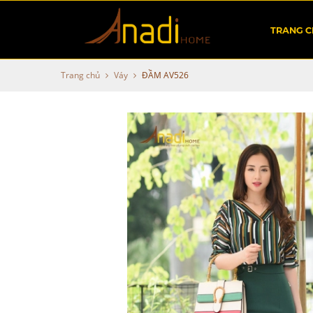
TRANG 
Trang chủ
Váy
ĐẦM AV526