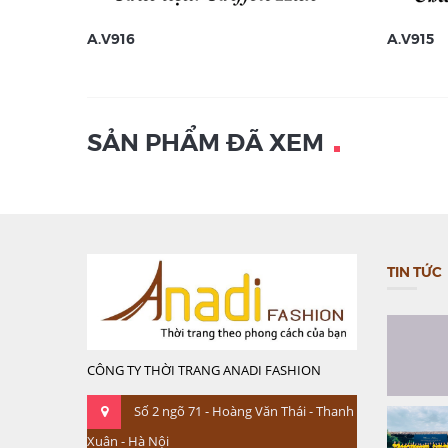
A.V916
A.V915
SẢN PHẨM ĐÃ XEM
TIN TỨC
CÔNG TY THỜI TRANG ANADI FASHION
Số 2 ngõ 71 - Hoàng Văn Thái - Thanh
Xuân - Hà Nội