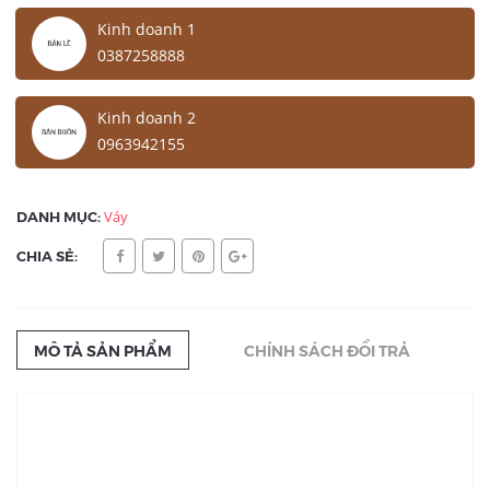
Kinh doanh 1
0387258888
Kinh doanh 2
0963942155
DANH MỤC:
Váy
CHIA SẺ:
MÔ TẢ SẢN PHẨM
CHÍNH SÁCH ĐỔI TRẢ