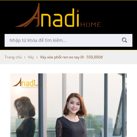
Trang chủ
Váy
Váy xòe phối ren eo tay lỡ - 550,000đ