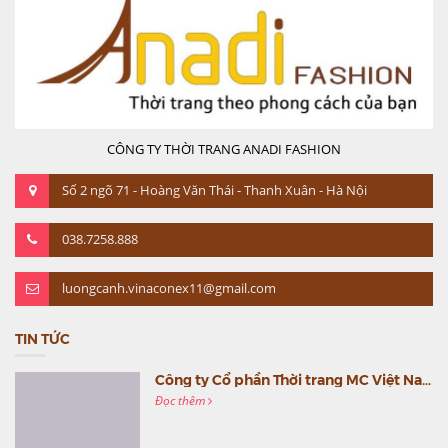
CÔNG TY THỜI TRANG ANADI FASHION
Số 2 ngõ 71 - Hoàng Văn Thái - Thanh Xuân - Hà Nội
038.7258.888
luongcanh.vinaconex11@gmail.com
TIN TỨC
Công ty Cổ phần Thời trang MC Việt Nam (MC Fashion) tổ chức Gala mừng sinh nhật lần thứ 9
Đọc thêm