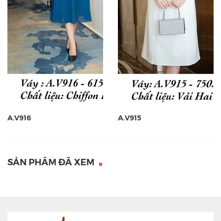
A.V916
A.V915
SẢN PHẨM ĐÃ XEM