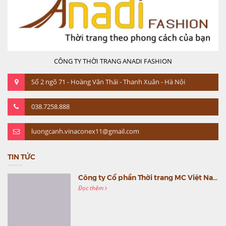
CÔNG TY THỜI TRANG ANADI FASHION
Số 2 ngõ 71 - Hoàng Văn Thái - Thanh Xuân - Hà Nội
038.7258.888
luongcanh.vinaconex11@gmail.com
TIN TỨC
Công ty Cổ phần Thời trang MC Việt Nam (MC Fashion) tổ chức Gala mừng sinh nhật lần thứ 9
Đọc thêm