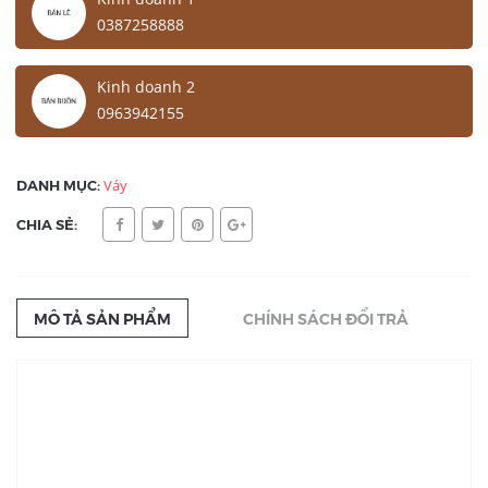
0387258888
Kinh doanh 2
0963942155
DANH MỤC:
Váy
CHIA SẺ:
MÔ TẢ SẢN PHẨM
CHÍNH SÁCH ĐỔI TRẢ