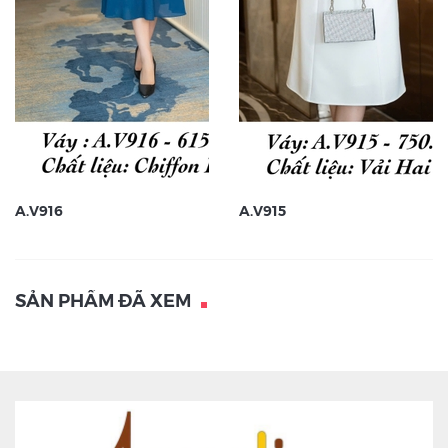
A.V916
A.V915
SẢN PHẨM ĐÃ XEM