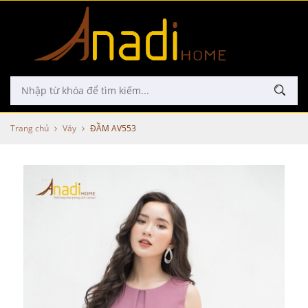
Trang chủ
Váy
ĐẦM AV553