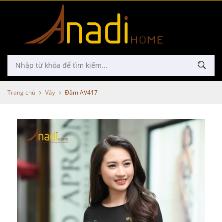
Trang chủ
Váy
Đầm AV417