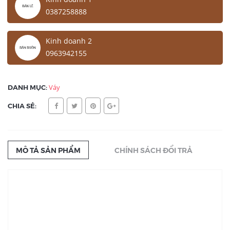
0387258888
Kinh doanh 2
0963942155
DANH MỤC:
Váy
CHIA SẺ:
MÔ TẢ SẢN PHẨM
CHÍNH SÁCH ĐỔI TRẢ