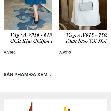
A.V916
A.V915
SẢN PHẨM ĐÃ XEM