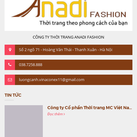
CÔNG TY THỜI TRANG ANADI FASHION
Số 2 ngõ 71 - Hoàng Văn Thái - Thanh Xuân - Hà Nội
038.7258.888
luongcanh.vinaconex11@gmail.com
TIN TỨC
Công ty Cổ phần Thời trang MC Việt Nam (MC Fashion) tổ chức Gala mừng sinh nhật lần thứ 9
Đọc thêm