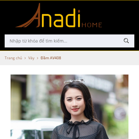
Trang chủ
Váy
Đầm AV408