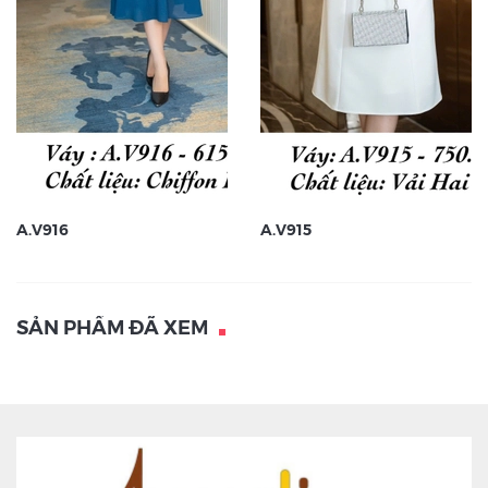
A.V916
A.V915
SẢN PHẨM ĐÃ XEM