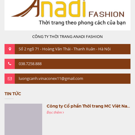
CÔNG TY THỜI TRANG ANADI FASHION
Số 2 ngõ 71 - Hoàng Văn Thái - Thanh Xuân - Hà Nội
038.7258.888
luongcanh.vinaconex11@gmail.com
TIN TỨC
Công ty Cổ phần Thời trang MC Việt Nam (MC Fashion) tổ chức Gala mừng sinh nhật lần thứ 9
Đọc thêm