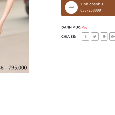
Kinh doanh 1
0387258888
DANH MỤC:
Váy
CHIA SẺ: