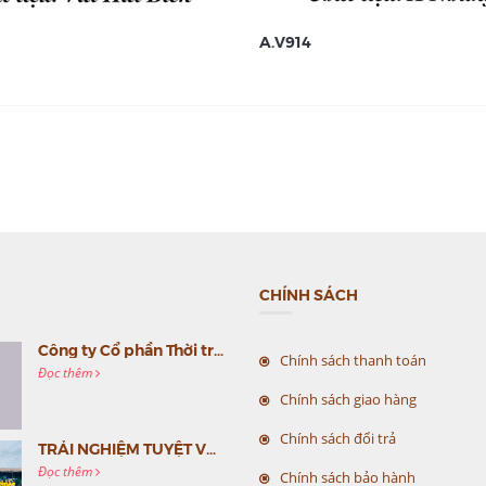
A.V914
CHÍNH SÁCH
Công ty Cổ phần Thời trang MC Việt Nam (MC Fashion) tổ chức Gala mừng sinh nhật lần thứ 9
Chính sách thanh toán
Đọc thêm
Chính sách giao hàng
Chính sách đổi trả
TRẢI NGHIỆM TUYỆT VỜI CÙNG MC VIỆT NAM
Đọc thêm
Chính sách bảo hành