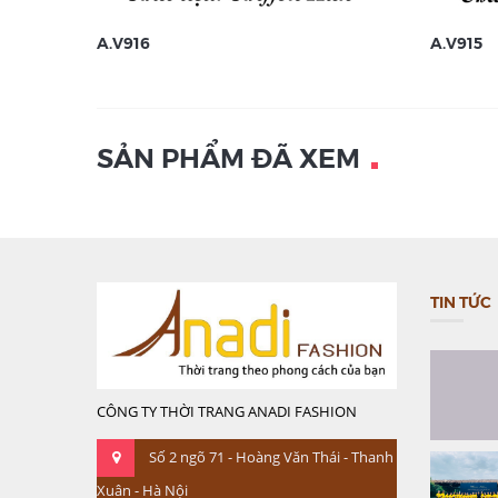
A.V916
A.V915
SẢN PHẨM ĐÃ XEM
TIN TỨC
CÔNG TY THỜI TRANG ANADI FASHION
Số 2 ngõ 71 - Hoàng Văn Thái - Thanh
Xuân - Hà Nội