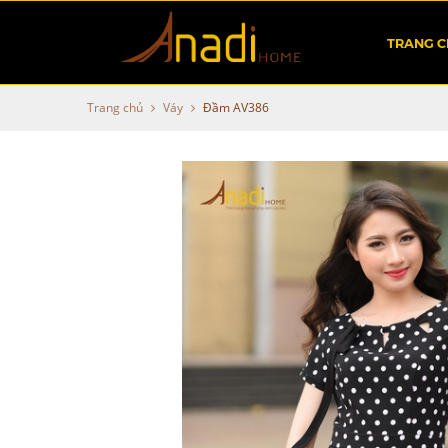
TRANG 
Trang chủ
Váy
Đầm AV386