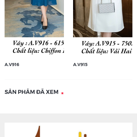
A.V916
A.V915
SẢN PHẨM ĐÃ XEM