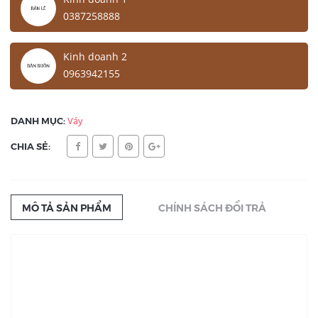
0387258888
Kinh doanh 2
0963942155
DANH MỤC:
Váy
CHIA SẺ:
MÔ TẢ SẢN PHẨM
CHÍNH SÁCH ĐỔI TRẢ