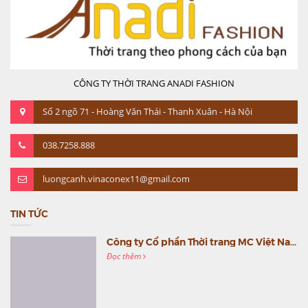
CÔNG TY THỜI TRANG ANADI FASHION
Số 2 ngõ 71 - Hoàng Văn Thái - Thanh Xuân - Hà Nội
038.7258.888
luongcanh.vinaconex11@gmail.com
TIN TỨC
Công ty Cổ phần Thời trang MC Việt Nam (MC Fashion) tổ chức Gala mừng sinh nhật lần thứ 9
Đọc thêm