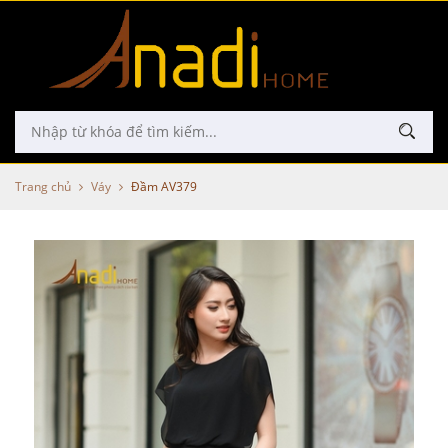
Trang chủ
Váy
Đầm AV379