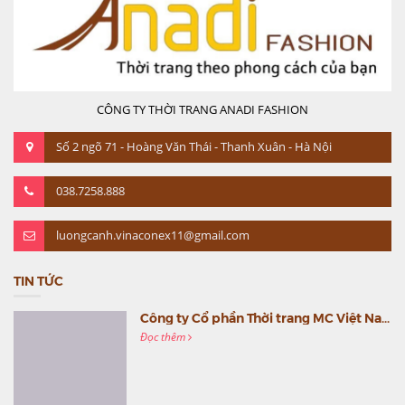
CÔNG TY THỜI TRANG ANADI FASHION
Số 2 ngõ 71 - Hoàng Văn Thái - Thanh Xuân - Hà Nội
038.7258.888
luongcanh.vinaconex11@gmail.com
TIN TỨC
Công ty Cổ phần Thời trang MC Việt Nam (MC Fashion) tổ chức Gala mừng sinh nhật lần thứ 9
Đọc thêm