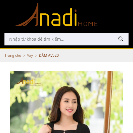
Trang chủ
Váy
ĐẦM AV520