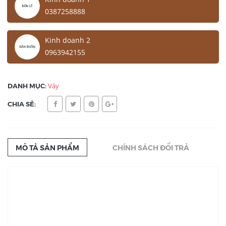
0387258888
Kinh doanh 2
0963942155
DANH MỤC:
Váy
CHIA SẺ:
MÔ TẢ SẢN PHẨM
CHÍNH SÁCH ĐỔI TRẢ