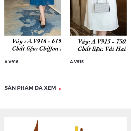
A.V916
A.V915
SẢN PHẨM ĐÃ XEM