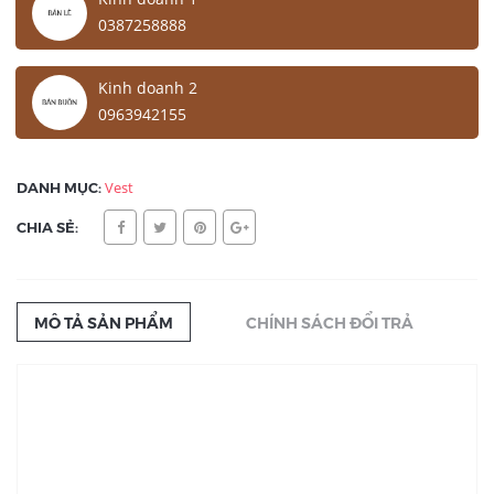
0387258888
Kinh doanh 2
0963942155
DANH MỤC:
Vest
CHIA SẺ:
MÔ TẢ SẢN PHẨM
CHÍNH SÁCH ĐỔI TRẢ