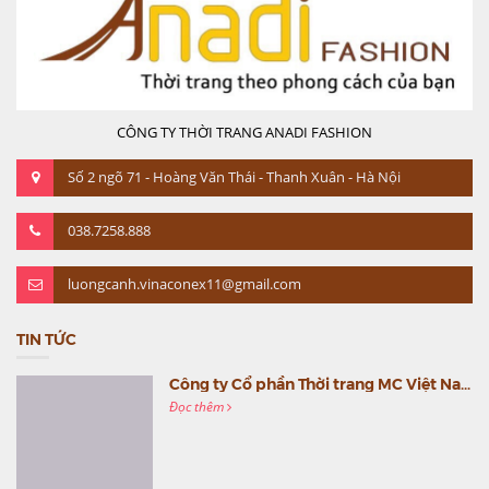
CÔNG TY THỜI TRANG ANADI FASHION
Số 2 ngõ 71 - Hoàng Văn Thái - Thanh Xuân - Hà Nội
038.7258.888
luongcanh.vinaconex11@gmail.com
TIN TỨC
Công ty Cổ phần Thời trang MC Việt Nam (MC Fashion) tổ chức Gala mừng sinh nhật lần thứ 9
Đọc thêm