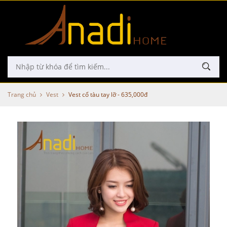
Trang chủ
Vest
Vest cổ tàu tay lỡ - 635,000đ