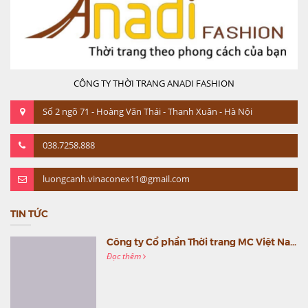
CÔNG TY THỜI TRANG ANADI FASHION
Số 2 ngõ 71 - Hoàng Văn Thái - Thanh Xuân - Hà Nội
038.7258.888
luongcanh.vinaconex11@gmail.com
TIN TỨC
Công ty Cổ phần Thời trang MC Việt Nam (MC Fashion) tổ chức Gala mừng sinh nhật lần thứ 9
Đọc thêm