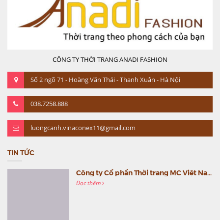
CÔNG TY THỜI TRANG ANADI FASHION
Số 2 ngõ 71 - Hoàng Văn Thái - Thanh Xuân - Hà Nội
038.7258.888
luongcanh.vinaconex11@gmail.com
TIN TỨC
Công ty Cổ phần Thời trang MC Việt Nam (MC Fashion) tổ chức Gala mừng sinh nhật lần thứ 9
Đọc thêm