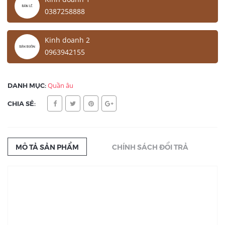
0387258888
Kinh doanh 2
0963942155
DANH MỤC:
Quần âu
CHIA SẺ:
MÔ TẢ SẢN PHẨM
CHÍNH SÁCH ĐỔI TRẢ