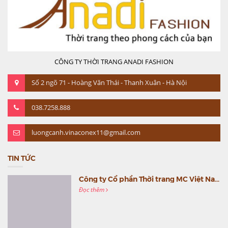
CÔNG TY THỜI TRANG ANADI FASHION
Số 2 ngõ 71 - Hoàng Văn Thái - Thanh Xuân - Hà Nội
038.7258.888
luongcanh.vinaconex11@gmail.com
TIN TỨC
Công ty Cổ phần Thời trang MC Việt Nam (MC Fashion) tổ chức Gala mừng sinh nhật lần thứ 9
Đọc thêm