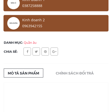
0387258888
Kinh doanh 2
0963942155
DANH MỤC:
Quần âu
CHIA SẺ:
MÔ TẢ SẢN PHẨM
CHÍNH SÁCH ĐỔI TRẢ