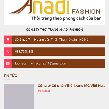
CÔNG TY THỜI TRANG ANADI FASHION
Số 2 ngõ 71 - Hoàng Văn Thái - Thanh Xuân - Hà Nội
038.7258.888
luongcanh.vinaconex11@gmail.com
TIN TỨC
Công ty Cổ phần Thời trang MC Việt Nam (MC Fashion) tổ chức Gala mừng sinh nhật lần thứ 9
Đọc thêm