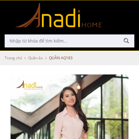
Trang chủ
Quần âu
QUẦN AQ183