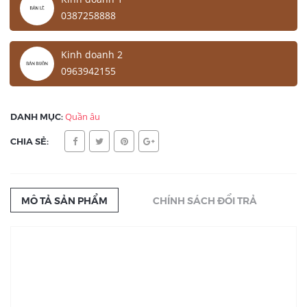
0387258888
Kinh doanh 2
0963942155
DANH MỤC:
Quần âu
CHIA SẺ:
MÔ TẢ SẢN PHẨM
CHÍNH SÁCH ĐỔI TRẢ