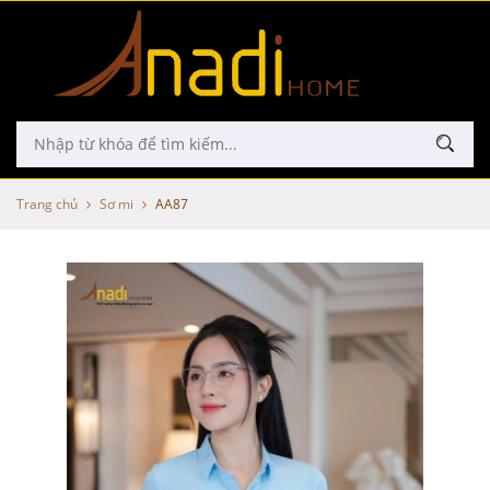
Trang chủ
Sơ mi
AA87