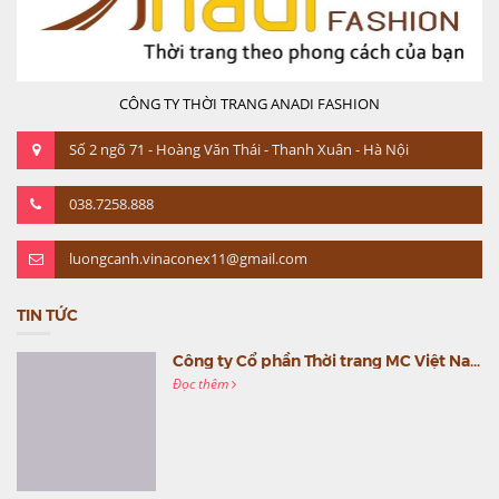
CÔNG TY THỜI TRANG ANADI FASHION
Số 2 ngõ 71 - Hoàng Văn Thái - Thanh Xuân - Hà Nội
038.7258.888
luongcanh.vinaconex11@gmail.com
TIN TỨC
Công ty Cổ phần Thời trang MC Việt Nam (MC Fashion) tổ chức Gala mừng sinh nhật lần thứ 9
Đọc thêm