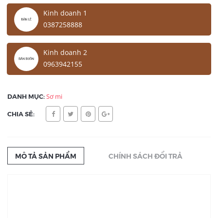
Kinh doanh 1
0387258888
Kinh doanh 2
0963942155
DANH MỤC:
Sơ mi
CHIA SẺ:
MÔ TẢ SẢN PHẨM
CHÍNH SÁCH ĐỔI TRẢ