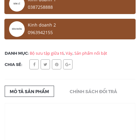
0387258888
Kinh doanh 2
0963942155
DANH MỤC:
Bộ sưu tập giữa t6
,
Váy
,
Sản phẩm nổi bật
CHIA SẺ:
MÔ TẢ SẢN PHẨM
CHÍNH SÁCH ĐỔI TRẢ