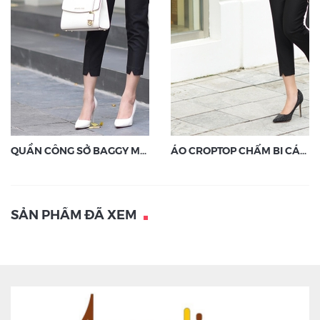
QUẦN CÔNG SỞ BAGGY MÀU ĐEN
ÁO CROPTOP CHẤM BI CÁCH ĐIỆU
SẢN PHẨM ĐÃ XEM