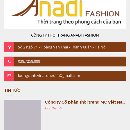
CÔNG TY THỜI TRANG ANADI FASHION
Số 2 ngõ 71 - Hoàng Văn Thái - Thanh Xuân - Hà Nội
038.7258.888
luongcanh.vinaconex11@gmail.com
TIN TỨC
Công ty Cổ phần Thời trang MC Việt Nam (MC Fashion) tổ chức Gala mừng sinh nhật lần thứ 9
Đọc thêm