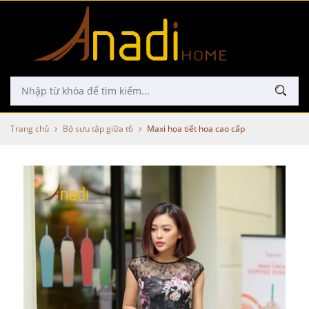
Trang chủ
Bộ sưu tập giữa t6
Maxi họa tiết hoa cao cấp