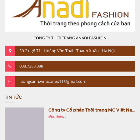
CÔNG TY THỜI TRANG ANADI FASHION
Số 2 ngõ 71 - Hoàng Văn Thái - Thanh Xuân - Hà Nội
038.7258.888
luongcanh.vinaconex11@gmail.com
TIN TỨC
Công ty Cổ phần Thời trang MC Việt Nam (MC Fashion) tổ chức Gala mừng sinh nhật lần thứ 9
Đọc thêm