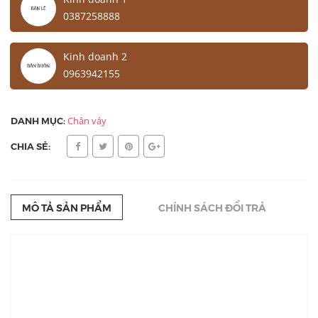
0387258888
Kinh doanh 2
0963942155
DANH MỤC:
Chân váy
CHIA SẺ:
MÔ TẢ SẢN PHẨM
CHÍNH SÁCH ĐỔI TRẢ