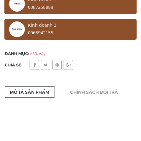
0387258888
Kinh doanh 2
0963942155
DANH MỤC:
A59
,
Váy
CHIA SẺ:
MÔ TẢ SẢN PHẨM
CHÍNH SÁCH ĐỔI TRẢ