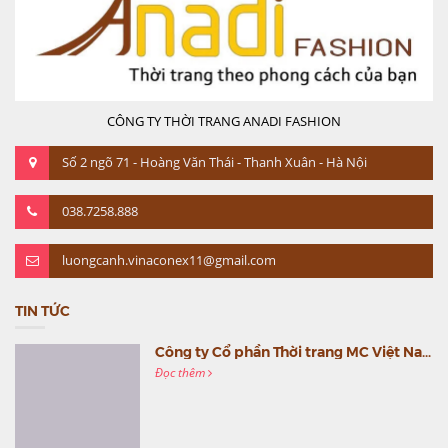
CÔNG TY THỜI TRANG ANADI FASHION
Số 2 ngõ 71 - Hoàng Văn Thái - Thanh Xuân - Hà Nội
038.7258.888
luongcanh.vinaconex11@gmail.com
TIN TỨC
Công ty Cổ phần Thời trang MC Việt Nam (MC Fashion) tổ chức Gala mừng sinh nhật lần thứ 9
Đọc thêm