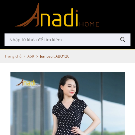
Trang chủ
A59
Jumpsuit ABQ126