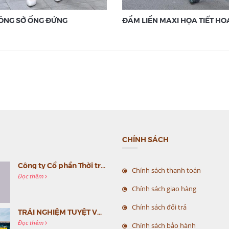
ÔNG SỞ ỐNG ĐỨNG
ĐẦM LIỀN MAXI HỌA TIẾT HO
CHÍNH SÁCH
Công ty Cổ phần Thời trang MC Việt Nam (MC Fashion) tổ chức Gala mừng sinh nhật lần thứ 9
Chính sách thanh toán
Đọc thêm
Chính sách giao hàng
Chính sách đổi trả
TRẢI NGHIỆM TUYỆT VỜI CÙNG MC VIỆT NAM
Đọc thêm
Chính sách bảo hành