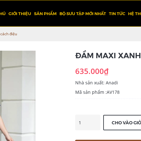
CHỦ
GIỚI THIỆU
SẢN PHẨM
BỘ SƯU TẬP MỚI NHẤT
TIN TỨC
HỆ T
 cách điệu
ĐẦM MAXI XANH 
635.000₫
Nhà sản xuất: Anadi
Mã sản phẩm :AV178
CHO VÀO GI