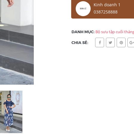
Kinh doanh 1
0387258888
DANH MỤC:
Bộ sưu tập cuối tháng
CHIA SẺ: