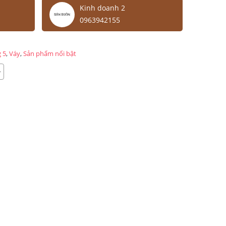
Kinh doanh 2
0963942155
 5
,
Váy
,
Sản phẩm nổi bật