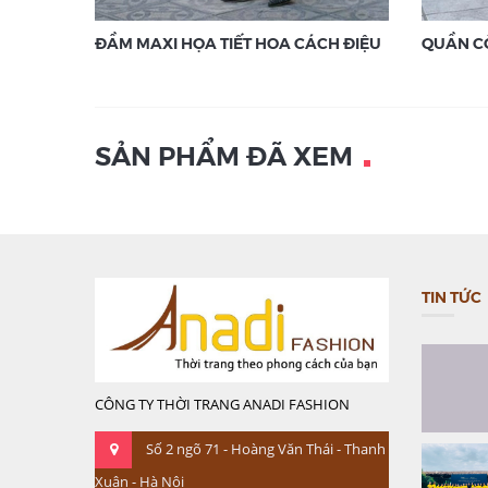
ĐẦM MAXI HỌA TIẾT HOA CÁCH ĐIỆU
QUẦN C
SẢN PHẨM ĐÃ XEM
TIN TỨC
CÔNG TY THỜI TRANG ANADI FASHION
Số 2 ngõ 71 - Hoàng Văn Thái - Thanh
Xuân - Hà Nội