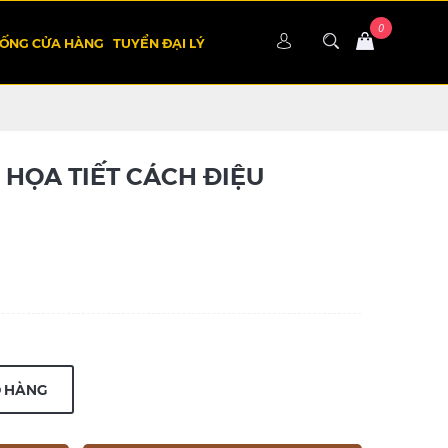
HỐNG CỬA HÀNG
TUYỂN ĐẠI LÝ
HỌA TIẾT CÁCH ĐIỆU
Ỏ HÀNG