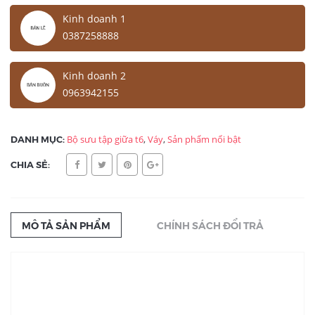
Kinh doanh 1
0387258888
Kinh doanh 2
0963942155
DANH MỤC:
Bộ sưu tập giữa t6
,
Váy
,
Sản phẩm nổi bật
CHIA SẺ:
MÔ TẢ SẢN PHẨM
CHÍNH SÁCH ĐỔI TRẢ