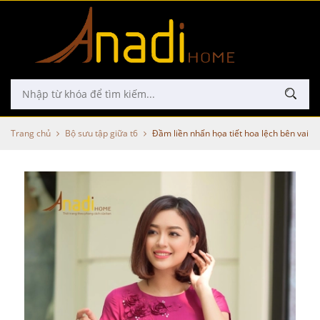
Trang chủ
Bộ sưu tập giữa t6
Đầm liền nhấn họa tiết hoa lệch bên vai