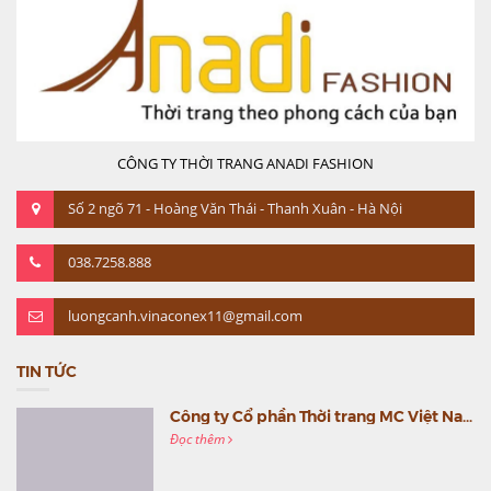
CÔNG TY THỜI TRANG ANADI FASHION
Số 2 ngõ 71 - Hoàng Văn Thái - Thanh Xuân - Hà Nội
038.7258.888
luongcanh.vinaconex11@gmail.com
TIN TỨC
Công ty Cổ phần Thời trang MC Việt Nam (MC Fashion) tổ chức Gala mừng sinh nhật lần thứ 9
Đọc thêm