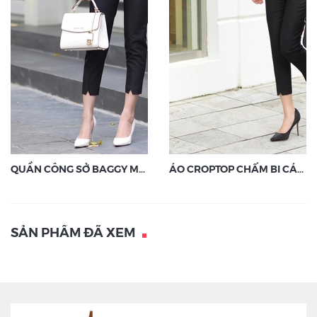
QUẦN CÔNG SỞ BAGGY MÀU ĐEN
ÁO CROPTOP CHẤM BI CÁCH ĐIỆU
SẢN PHẨM ĐÃ XEM