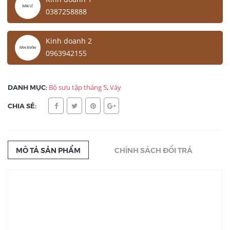
0387258888
Kinh doanh 2
0963942155
DANH MỤC:
Bộ sưu tập tháng 5
,
Váy
CHIA SẺ:
MÔ TẢ SẢN PHẨM
CHÍNH SÁCH ĐỔI TRẢ