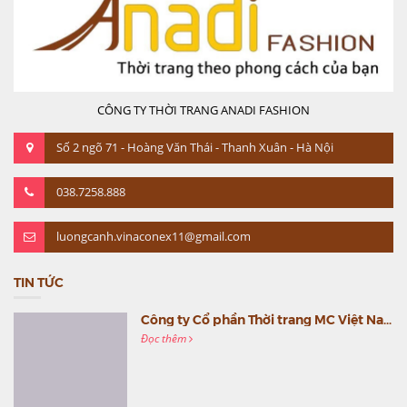
CÔNG TY THỜI TRANG ANADI FASHION
Số 2 ngõ 71 - Hoàng Văn Thái - Thanh Xuân - Hà Nội
038.7258.888
luongcanh.vinaconex11@gmail.com
TIN TỨC
Công ty Cổ phần Thời trang MC Việt Nam (MC Fashion) tổ chức Gala mừng sinh nhật lần thứ 9
Đọc thêm