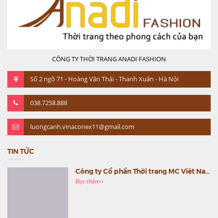
CÔNG TY THỜI TRANG ANADI FASHION
Số 2 ngõ 71 - Hoàng Văn Thái - Thanh Xuân - Hà Nội
038.7258.888
luongcanh.vinaconex11@gmail.com
TIN TỨC
Công ty Cổ phần Thời trang MC Việt Nam (MC Fashion) tổ chức Gala mừng sinh nhật lần thứ 9
Đọc thêm