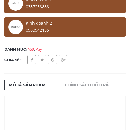
0387258888
Kinh doanh 2
0963942155
DANH MỤC:
A59
,
Váy
CHIA SẺ:
MÔ TẢ SẢN PHẨM
CHÍNH SÁCH ĐỔI TRẢ