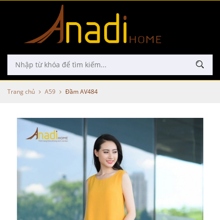
Trang chủ
A59
Đầm AV484