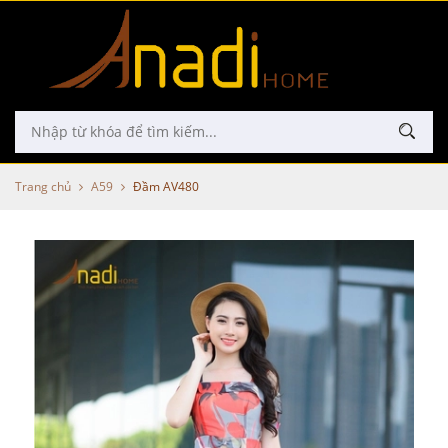
Trang chủ
A59
Đầm AV480