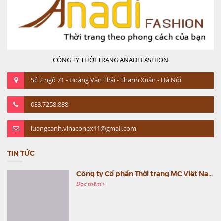
CÔNG TY THỜI TRANG ANADI FASHION
Số 2 ngõ 71 - Hoàng Văn Thái - Thanh Xuân - Hà Nội
038.7258.888
luongcanh.vinaconex11@gmail.com
TIN TỨC
Công ty Cổ phần Thời trang MC Việt Nam (MC Fashion) tổ chức Gala mừng sinh nhật lần thứ 9
Đọc thêm