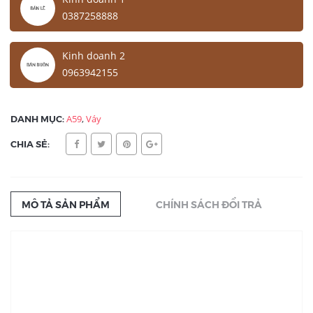
0387258888
Kinh doanh 2
0963942155
DANH MỤC:
A59
,
Váy
CHIA SẺ:
MÔ TẢ SẢN PHẨM
CHÍNH SÁCH ĐỔI TRẢ