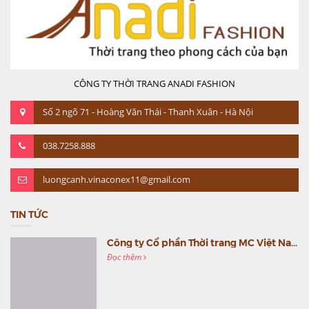
CÔNG TY THỜI TRANG ANADI FASHION
Số 2 ngõ 71 - Hoàng Văn Thái - Thanh Xuân - Hà Nội
038.7258.888
luongcanh.vinaconex11@gmail.com
TIN TỨC
Công ty Cổ phần Thời trang MC Việt Nam (MC Fashion) tổ chức Gala mừng sinh nhật lần thứ 9
Đọc thêm