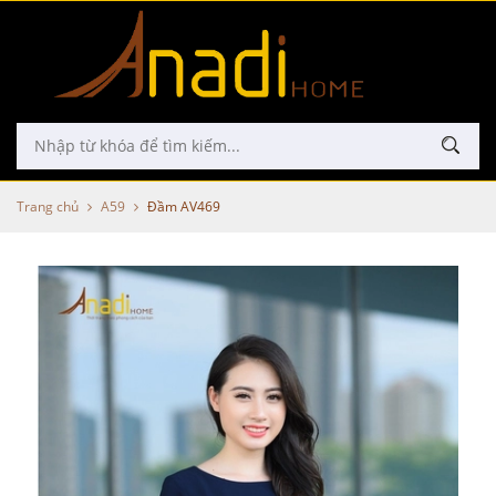
Trang chủ
A59
Đầm AV469