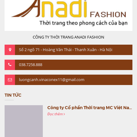
CÔNG TY THỜI TRANG ANADI FASHION
Số 2 ngõ 71 - Hoàng Văn Thái - Thanh Xuân - Hà Nội
038.7258.888
luongcanh.vinaconex11@gmail.com
TIN TỨC
Công ty Cổ phần Thời trang MC Việt Nam (MC Fashion) tổ chức Gala mừng sinh nhật lần thứ 9
Đọc thêm