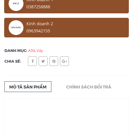
0387258888
Kinh doanh 2
0963942155
DANH MỤC:
A59
,
Váy
CHIA SẺ:
MÔ TẢ SẢN PHẨM
CHÍNH SÁCH ĐỔI TRẢ