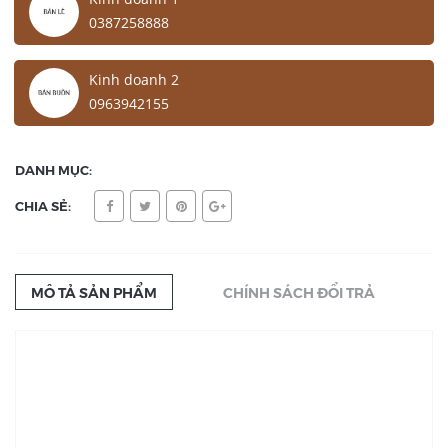
0387258888
Kinh doanh 2
0963942155
DANH MỤC:
CHIA SẺ:
MÔ TẢ SẢN PHẨM
CHÍNH SÁCH ĐỔI TRẢ