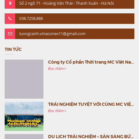
Số 2 ngõ 71 - Hoàng Văn Thái - Thanh Xuân - Hà Nội
038.7258.888
luongcanh.vinaconex11@gmail.com
TIN TỨC
Công ty Cổ phần Thời trang MC Việt Nam (MC Fashion) tổ chức Gala mừng sinh nhật lần thứ 9
Đọc thêm
TRẢI NGHIỆM TUYỆT VỜI CÙNG MC VIỆT NAM
Đọc thêm
DU LỊCH TRẢI NGHIỆM – SẴN SÀNG BỨT PHÁ CÙNG MC VIỆT NAM