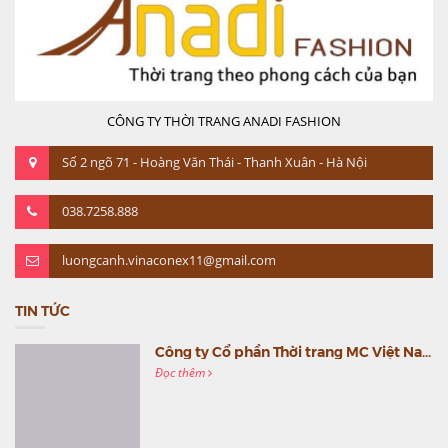
CÔNG TY THỜI TRANG ANADI FASHION
Số 2 ngõ 71 - Hoàng Văn Thái - Thanh Xuân - Hà Nội
038.7258.888
luongcanh.vinaconex11@gmail.com
TIN TỨC
Công ty Cổ phần Thời trang MC Việt Nam (MC Fashion) tổ chức Gala mừng sinh nhật lần thứ 9
Đọc thêm