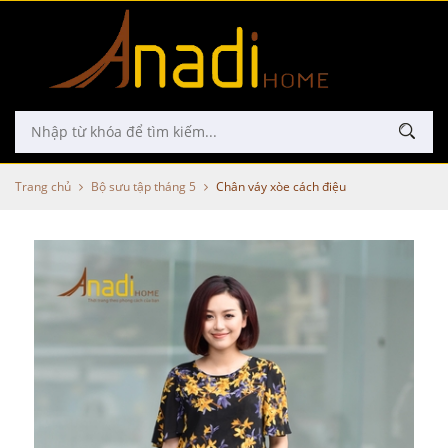
Trang chủ
Bộ sưu tập tháng 5
Chân váy xòe cách điệu