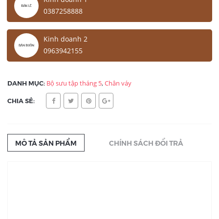
0387258888
Kinh doanh 2
0963942155
DANH MỤC:
Bộ sưu tập tháng 5
,
Chân váy
CHIA SẺ:
MÔ TẢ SẢN PHẨM
CHÍNH SÁCH ĐỔI TRẢ