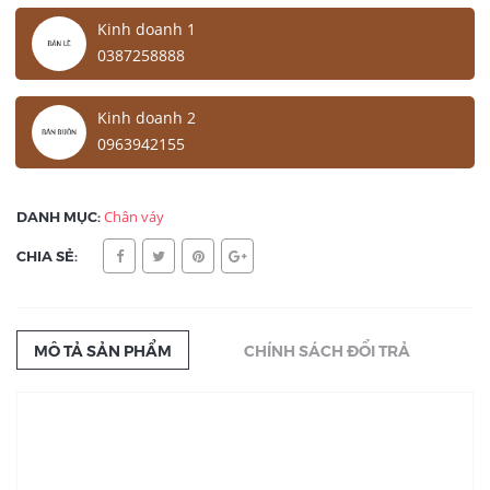
Kinh doanh 1
0387258888
Kinh doanh 2
0963942155
DANH MỤC:
Chân váy
CHIA SẺ:
MÔ TẢ SẢN PHẨM
CHÍNH SÁCH ĐỔI TRẢ