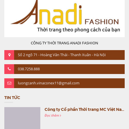
CÔNG TY THỜI TRANG ANADI FASHION
Số 2 ngõ 71 - Hoàng Văn Thái - Thanh Xuân - Hà Nội
038.7258.888
luongcanh.vinaconex11@gmail.com
TIN TỨC
Công ty Cổ phần Thời trang MC Việt Nam (MC Fashion) tổ chức Gala mừng sinh nhật lần thứ 9
Đọc thêm