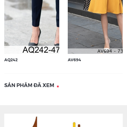
AQ242
AV694
SẢN PHẨM ĐÃ XEM