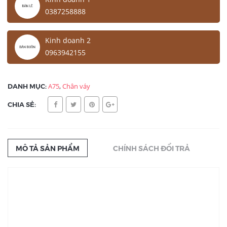
0387258888
Kinh doanh 2
0963942155
DANH MỤC:
A75
,
Chân váy
CHIA SẺ:
MÔ TẢ SẢN PHẨM
CHÍNH SÁCH ĐỔI TRẢ