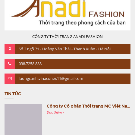
CÔNG TY THỜI TRANG ANADI FASHION
Số 2 ngõ 71 - Hoàng Văn Thái - Thanh Xuân - Hà Nội
038.7258.888
luongcanh.vinaconex11@gmail.com
TIN TỨC
Công ty Cổ phần Thời trang MC Việt Nam (MC Fashion) tổ chức Gala mừng sinh nhật lần thứ 9
Đọc thêm