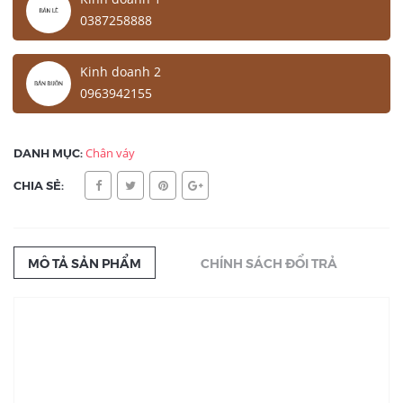
0387258888
Kinh doanh 2
0963942155
DANH MỤC:
Chân váy
CHIA SẺ:
MÔ TẢ SẢN PHẨM
CHÍNH SÁCH ĐỔI TRẢ