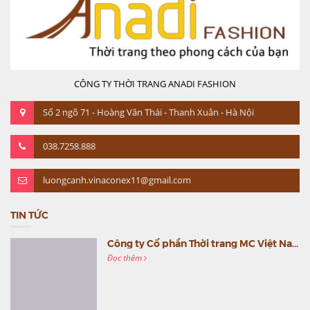
CÔNG TY THỜI TRANG ANADI FASHION
Số 2 ngõ 71 - Hoàng Văn Thái - Thanh Xuân - Hà Nội
038.7258.888
luongcanh.vinaconex11@gmail.com
TIN TỨC
Công ty Cổ phần Thời trang MC Việt Nam (MC Fashion) tổ chức Gala mừng sinh nhật lần thứ 9
Đọc thêm