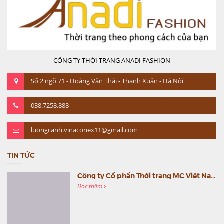
CÔNG TY THỜI TRANG ANADI FASHION
Số 2 ngõ 71 - Hoàng Văn Thái - Thanh Xuân - Hà Nội
038.7258.888
luongcanh.vinaconex11@gmail.com
TIN TỨC
Công ty Cổ phần Thời trang MC Việt Nam (MC Fashion) tổ chức Gala mừng sinh nhật lần thứ 9
Đọc thêm