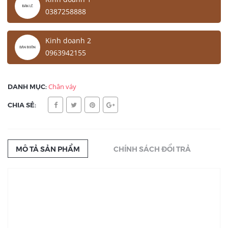
0387258888
Kinh doanh 2
0963942155
DANH MỤC:
Chân váy
CHIA SẺ:
MÔ TẢ SẢN PHẨM
CHÍNH SÁCH ĐỔI TRẢ