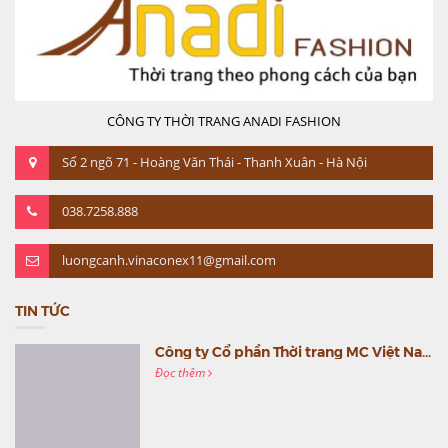
CÔNG TY THỜI TRANG ANADI FASHION
Số 2 ngõ 71 - Hoàng Văn Thái - Thanh Xuân - Hà Nội
038.7258.888
luongcanh.vinaconex11@gmail.com
TIN TỨC
Công ty Cổ phần Thời trang MC Việt Nam (MC Fashion) tổ chức Gala mừng sinh nhật lần thứ 9
Đọc thêm