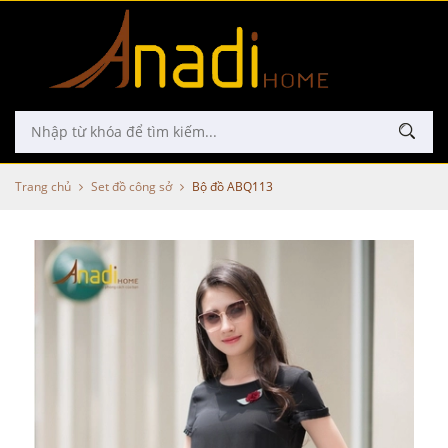
Trang chủ
Set đồ công sở
Bộ đồ ABQ113