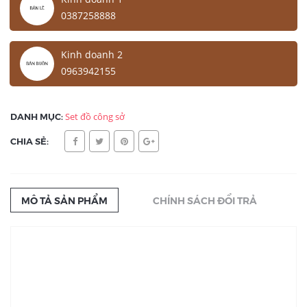
0387258888
Kinh doanh 2
0963942155
DANH MỤC:
Set đồ công sở
CHIA SẺ:
MÔ TẢ SẢN PHẨM
CHÍNH SÁCH ĐỔI TRẢ