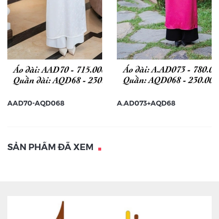
AAD70-AQD068
A.AD073+AQD68
SẢN PHẨM ĐÃ XEM