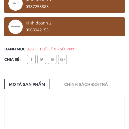
0387258888
Kinh doanh 2
0963942155
DANH MỤC:
A75
,
SET BỘ CÔNG SỞ
,
Vest
CHIA SẺ:
MÔ TẢ SẢN PHẨM
CHÍNH SÁCH ĐỔI TRẢ