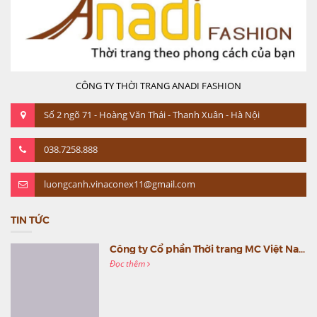
CÔNG TY THỜI TRANG ANADI FASHION
Số 2 ngõ 71 - Hoàng Văn Thái - Thanh Xuân - Hà Nội
038.7258.888
luongcanh.vinaconex11@gmail.com
TIN TỨC
Công ty Cổ phần Thời trang MC Việt Nam (MC Fashion) tổ chức Gala mừng sinh nhật lần thứ 9
Đọc thêm