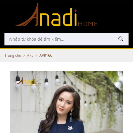
Trang chủ
A75
AVR166