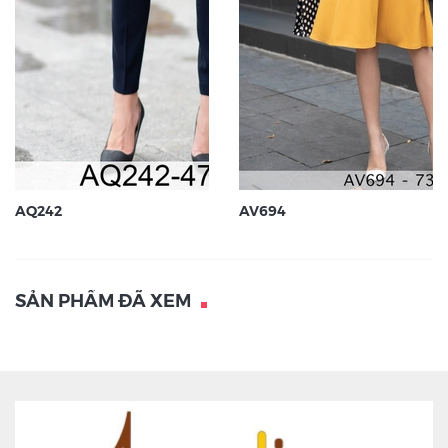
AQ242
AV694
SẢN PHẨM ĐÃ XEM