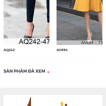
AQ242
AV694
SẢN PHẨM ĐÃ XEM