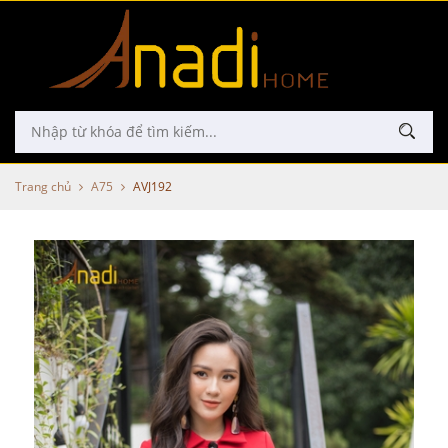
Trang chủ
A75
AVJ192