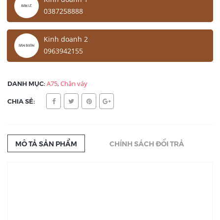
0387258888
Kinh doanh 2
0963942155
DANH MỤC:
A75
,
Chân váy
CHIA SẺ:
MÔ TẢ SẢN PHẨM
CHÍNH SÁCH ĐỔI TRẢ