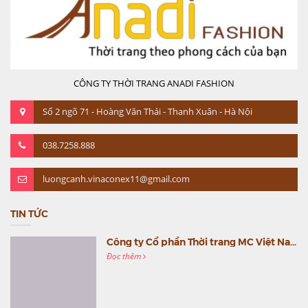
CÔNG TY THỜI TRANG ANADI FASHION
Số 2 ngõ 71 - Hoàng Văn Thái - Thanh Xuân - Hà Nội
038.7258.888
luongcanh.vinaconex11@gmail.com
TIN TỨC
Công ty Cổ phần Thời trang MC Việt Nam (MC Fashion) tổ chức Gala mừng sinh nhật lần thứ 9
Đọc thêm