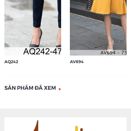
AQ242
AV694
SẢN PHẨM ĐÃ XEM