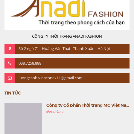
CÔNG TY THỜI TRANG ANADI FASHION
Số 2 ngõ 71 - Hoàng Văn Thái - Thanh Xuân - Hà Nội
038.7258.888
luongcanh.vinaconex11@gmail.com
TIN TỨC
Công ty Cổ phần Thời trang MC Việt Nam (MC Fashion) tổ chức Gala mừng sinh nhật lần thứ 9
Đọc thêm