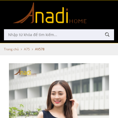
Trang chủ
A75
AV578