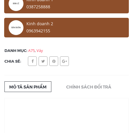
0387258888
Kinh doanh 2
0963942155
DANH MỤC:
A75
,
Váy
CHIA SẺ:
MÔ TẢ SẢN PHẨM
CHÍNH SÁCH ĐỔI TRẢ